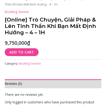
Thần Khi Bạn Mất Định Hướng – 4 – 1H
Định
Hướng
Booking Service
-
[Online] Trò Chuyện, Giải Pháp &
4
Lên Tinh Thần Khi Bạn Mất Định
-
Hướng – 4 – 1H
1H
quantity
9,750,000
₫
ADD TO CART
Category:
Booking Service
Reviews (0)
There are no reviews yet.
Only logged in customers who have purchased this product