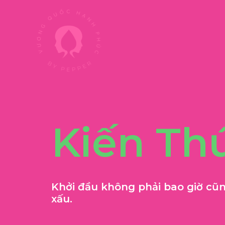
Nhảy
tới
nội
dung
Kiến Th
Khởi đầu không phải bao giờ cũn
xấu.