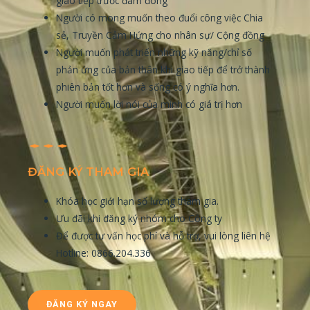
giao tiếp trước đám đông
Người có mong muốn theo đuổi công việc Chia
sẻ, Truyền Cảm Hứng cho nhân sự/ Cộng đồng
Người muốn phát triển những kỹ năng/chỉ số
phản ứng của bản thân khi giao tiếp để trở thành
phiên bản tốt hơn và sống có ý nghĩa hơn.
Người muốn lời nói của mình có giá trị hơn
ĐĂNG KÝ THAM GIA
Khóa học giới hạn số lượng tham gia.
Ưu đãi khi đăng ký nhóm cho Công ty
Để được tư vấn học phí và hỗ trợ, vui lòng liên hệ
Hotline: 0866.204.336
ĐĂNG KÝ NGAY