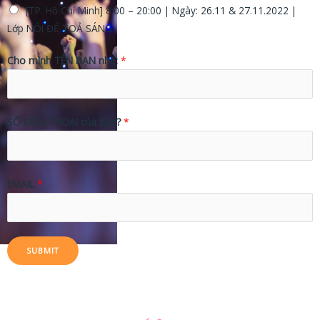
[TP. Hồ Chí Minh] 8:00 – 20:00 | Ngày: 26.11 & 27.11.2022 |
Lớp NÓI ĐỂ TOẢ SÁNG
Cho mình TÊN BẠN nhé:
*
SỐ ĐIỆN THOẠI của bạn?
*
EMAIL
*
SUBMIT