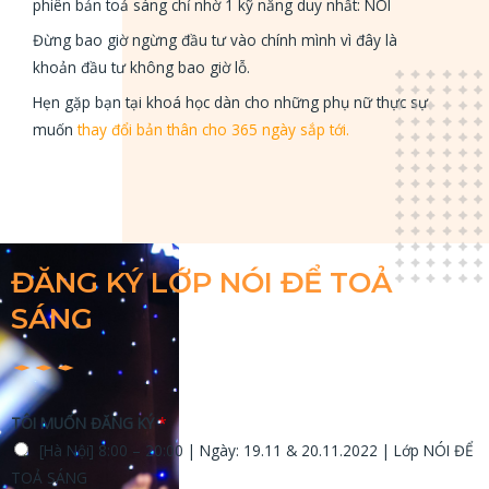
phiên bản toả sáng chỉ nhờ 1 kỹ năng duy nhất: NÓI
Đừng bao giờ ngừng đầu tư vào chính mình vì đây là
khoản đầu tư không bao giờ lỗ.
Hẹn gặp bạn tại khoá học dàn cho những phụ nữ thực sự
muốn
thay đổi bản thân cho 365 ngày sắp tới.
ĐĂNG KÝ LỚP NÓI ĐỂ TOẢ
SÁNG
TÔI MUỐN ĐĂNG KÝ
*
[Hà Nội] 8:00 – 20:00 | Ngày: 19.11 & 20.11.2022 | Lớp NÓI ĐỂ
TOẢ SÁNG