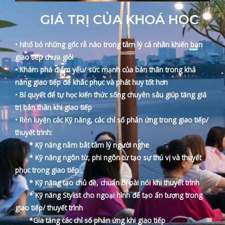
GIÁ TRỊ CỦA KHOÁ HỌC
• Nhổ bỏ những gốc rễ nào trong tâm lý cá nhân khiến bạn
giao tiếp chưa giỏi
• Khám phá điểm yếu/ sức mạnh của bản thân trong khả
năng giao tiếp để khắc phục và phát huy tốt hơn
• Bí quyết để tự học kiến thức sống chuyên sâu giúp tăng giá
trị bản thân khi giao tiếp
• Rèn luyện các Kỹ năng, các chỉ số phản ứng trong giao tiếp/
thuyết trình:
* Kỹ năng nắm bắt tâm lý người nghe
* Kỹ năng ngôn từ, phi ngôn từ tạo sự thú vị và thuyết
phục trong giao tiếp
* Kỹ năng tạo chủ đề, chuẩn bị bài nói khi thuyết trình
* Kỹ năng Stylist cho ngoại hình để tạo ấn tượng trong
giao tiếp/ thuyết trình
*Gia tăng các chỉ số phản ứng khi giao tiếp