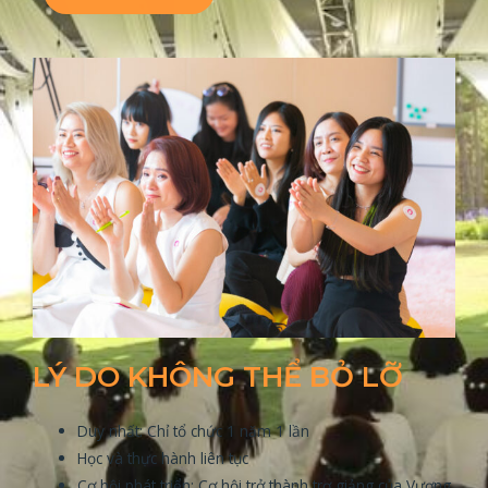
LÝ DO KHÔNG THỂ BỎ LỠ
Duy nhất: Chỉ tổ chức 1 năm 1 lần
Học và thực hành liên tục
Cơ hội phát triển: Cơ hội trở thành trợ giảng của Vương