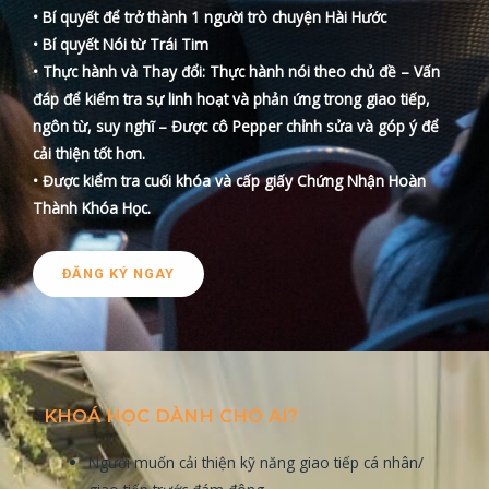
• Bí quyết để trở thành 1 người trò chuyện Hài Hước
• Bí quyết Nói từ Trái Tim
• Thực hành và Thay đổi: Thực hành nói theo chủ đề – Vấn
đáp để kiểm tra sự linh hoạt và phản ứng trong giao tiếp,
ngôn từ, suy nghĩ – Được cô Pepper chỉnh sửa và góp ý để
cải thiện tốt hơn.
• Được kiểm tra cuối khóa và cấp giấy Chứng Nhận Hoàn
Thành Khóa Học.
ĐĂNG KÝ NGAY
KHOÁ HỌC DÀNH CHO AI?
Người muốn cải thiện kỹ năng giao tiếp cá nhân/