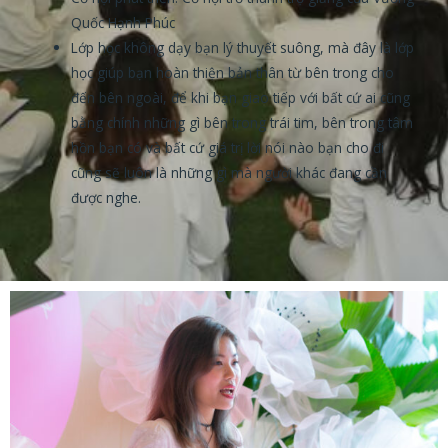
Quốc Hạnh Phúc
Lớp học không dạy bạn lý thuyết suông, mà đây là lớp
học giúp bạn hoàn thiện bản thân từ bên trong cho
đến bên ngoài, để khi bạn giao tiếp với bất cứ ai cũng
bằng chính những gì bên trong trái tim, bên trong tâm
hồn bạn có và bất cứ giá trị lời nói nào bạn cho đi
cũng sẽ luôn là những gì mà người khác đang cần
được nghe.