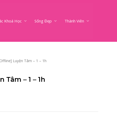
ác Khoá Học
Sống Đẹp
Thành Viên
[Offline] Luyện Tâm – 1 – 1h
n Tâm – 1 – 1h