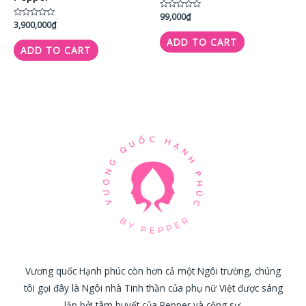
Rated
99,000
₫
0
Rated
3,900,000
₫
out
0
of
out
ADD TO CART
5
of
ADD TO CART
5
Vương quốc Hạnh phúc còn hơn cả một Ngôi trường, chúng
tôi gọi đây là Ngôi nhà Tinh thần của phụ nữ Việt được sáng
lập bởi tâm huyết của Pepper và cộng sự.