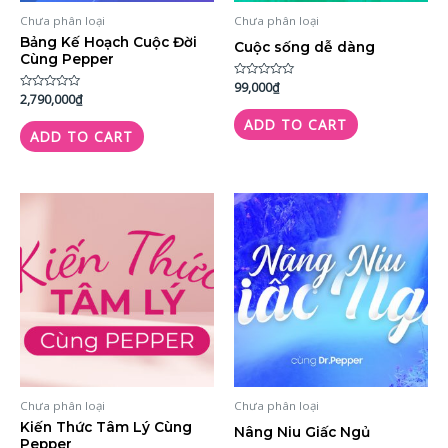
Chưa phân loại
Chưa phân loại
Bảng Kế Hoạch Cuộc Đời
Cuộc sống dễ dàng
Cùng Pepper
Rated
99,000
₫
0
Rated
2,790,000
₫
out
0
of
out
ADD TO CART
5
of
ADD TO CART
5
Chưa phân loại
Chưa phân loại
Kiến Thức Tâm Lý Cùng
Nâng Niu Giấc Ngủ
Pepper