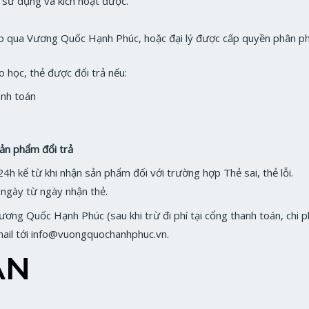
g sử dụng và kích hoạt được.
ếp qua Vương Quốc Hạnh Phúc, hoặc đại lý được cấp quyền phân p
o học, thẻ được đổi trả nếu:
anh toán
sản phẩm đổi trả
24h kể từ khi nhận sản phẩm đối với trường hợp Thẻ sai, thẻ lỗi.
 ngày từ ngày nhận thẻ.
Vương Quốc Hạnh Phúc (sau khi trừ đi phí tại cổng thanh toán, chi p
email tới info@vuongquochanhphuc.vn.
ÁN