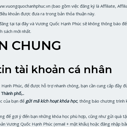
w.vuongquochanhphuc.vn (bao gồm việc đăng ký là Affiliate, Affili
điều khoản được đưa ra trong bản thỏa thuận này.
đăng tại tại đây và Vương Quốc Hạnh Phúc sẽ không thông báo đến 
h sách mới nhất.
ẢN CHUNG
tin tài khoản cá nhân
 Hạnh Phúc, để được hỗ trợ nhanh chóng, bạn cần cung cấp đầy đủ 
 Thành phố,..
lạc của bạn để
gửi mã kích hoạt khóa học
, thông báo chương trình 
dùng để gợi ý đến bạn những khóa học phù hợp, cũng như gửi quà tặ
hoản Vương Quốc Hạnh Phúc (email + mật khẩu) hoặc đăng nhập b