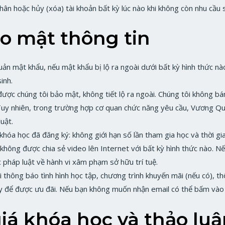
nhân hoặc hủy (xóa) tài khoản bất kỳ lúc nào khi không còn nhu cầu
ảo mật thông tin
uản mật khẩu, nếu mật khẩu bị lộ ra ngoài dưới bất kỳ hình thức 
inh.
được chúng tôi bảo mật, không tiết lộ ra ngoài. Chúng tôi không bá
 Tuy nhiên, trong trường hợp cơ quan chức năng yêu cầu, Vương Q
uật.
hóa học đã đăng ký: không giới hạn số lần tham gia học và thời gi
ông được chia sẻ video lên Internet với bất kỳ hình thức nào. Nế
c pháp luật về hành vi xâm phạm sở hữu trí tuệ.
thông báo tình hình học tập, chương trình khuyến mãi (nếu có), t
y để được ưu đãi. Nếu bạn không muốn nhận email có thể bấm vào l
iá khóa học và thảo lu