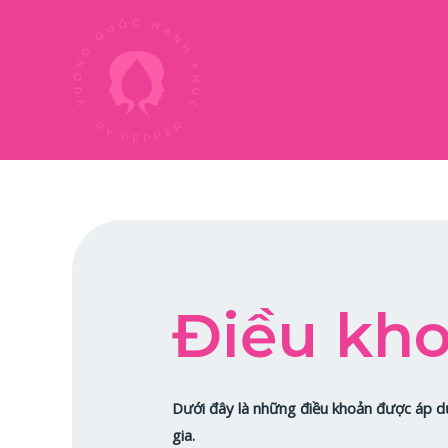
Nhảy
tới
nội
dung
Điều kho
Dưới đây là những điều khoản được áp d
gia.