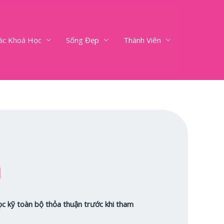
ác Khoá Học
Sống Đẹp
Thành Viên
n
c kỹ toàn bộ thỏa thuận trước khi tham