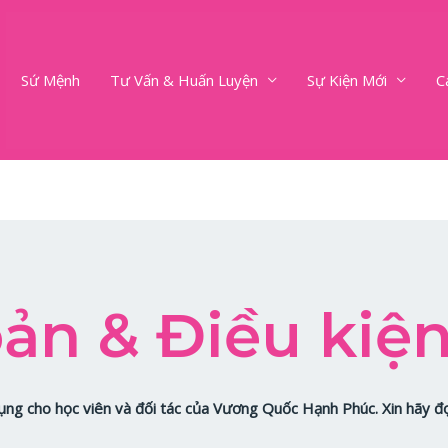
Sứ Mệnh
Tư Vấn & Huấn Luyện
Sự Kiện Mới
C
ản & Điều kiệ
ụng cho học viên và đối tác của Vương Quốc Hạnh Phúc. Xin hãy đọ