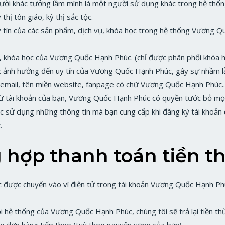
ười khác tưởng lầm mình là một người sử dụng khác trong hệ thố
 thị tôn giáo, kỳ thị sắc tộc.
uy tín của các sản phẩm, dịch vụ, khóa học trong hệ thống Vương 
 khóa học của Vương Quốc Hạnh Phúc. (chỉ được phân phối khóa học
nh hưởng đến uy tín của Vương Quốc Hạnh Phúc, gây sự nhầm lẫn 
 email, tên miền website, fanpage có chữ Vương Quốc Hạnh Phúc..
từ tài khoản của bạn, Vương Quốc Hạnh Phúc có quyền tước bỏ mọi q
c sử dụng những thông tin mà bạn cung cấp khi đăng ký tài khoản 
.
g hợp thanh toán tiền t
c được chuyển vào ví điện tử trong tài khoản Vương Quốc Hạnh Ph
i hệ thống của Vương Quốc Hạnh Phúc, chúng tôi sẽ trả lại tiền t
 đơn hàng tiếp theo (tuỳ theo nguyện vọng của bạn).