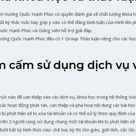
rên Vương Quốc Hạnh Phúc có quyền đánh giá về chất lượng khóa h
bất kỳ thắc mắc hay góp ý nào có thể đăng bình luận của mình lên p
ốc Hạnh Phúc và Giảng viên hỗ trợ giải đáp.
ương Quốc Hạnh Phúc đều có 1 Group Thảo luận riêng cho các học v
m cấm sử dụng dịch vụ v
thức nào để can thiệp vào các dịch vụ, khóa học trong hệ thống V
 các hoạt động phát tán, can thiệp và phá hoại nội dung các bài 
 bị phát hiện sẽ bị xóa tài khoản và có thể xử lý theo quy định của
trên 2 người cùng sử dụng chung một tài khoản khi bị phát hiện sẽ 
 bất kỳ hình thức nào: chê bai, kỳ thị tôn giáo, giới tính, sắc tộc.