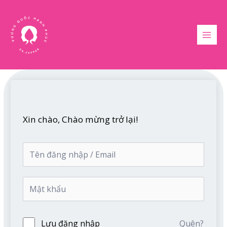
Nhảy
MAI
tới
MEN
nội
dung
Xin chào, Chào mừng trở lại!
Lưu đăng nhập
Quên?