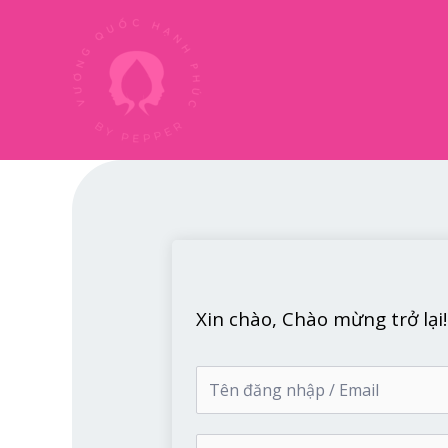
Nhảy
tới
nội
dung
Xin chào, Chào mừng trở lại!