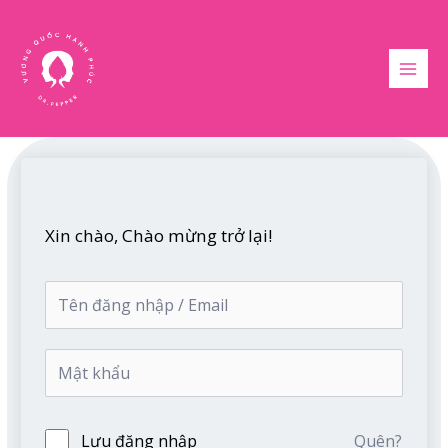
Nhảy
MAI
tới
MEN
nội
dung
Xin chào, Chào mừng trở lại!
Lưu đăng nhập
Quên?