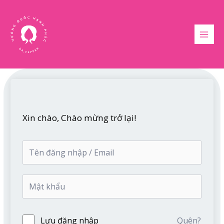
Nhảy
MAI
tới
MEN
nội
dung
Xin chào, Chào mừng trở lại!
Lưu đăng nhập
Quên?