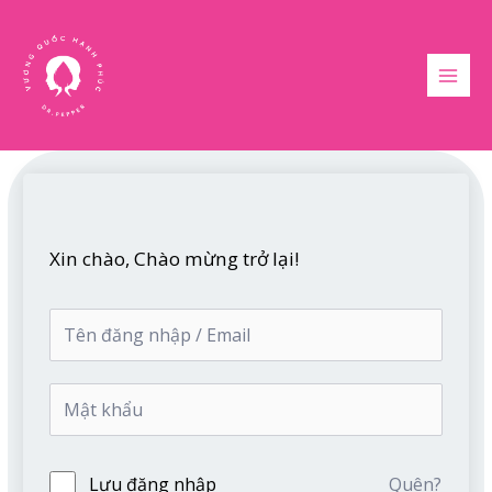
Nhảy
MAI
tới
MEN
nội
dung
Xin chào, Chào mừng trở lại!
Lưu đăng nhập
Quên?