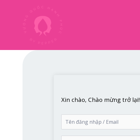
Nhảy
tới
nội
dung
Xin chào, Chào mừng trở lại!