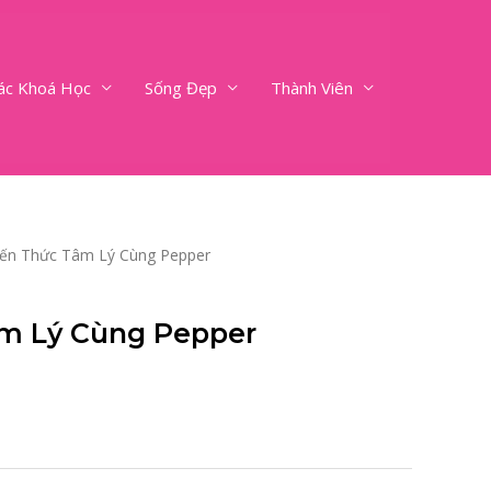
ác Khoá Học
Sống Đẹp
Thành Viên
iến Thức Tâm Lý Cùng Pepper
m Lý Cùng Pepper