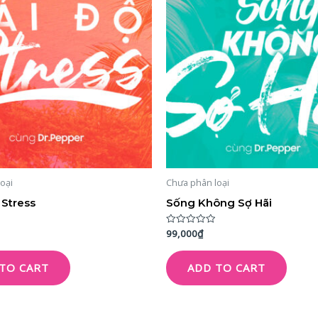
oại
Chưa phân loại
 Stress
Sống Không Sợ Hãi
99,000
₫
Rated
0
out
of
TO CART
ADD TO CART
5