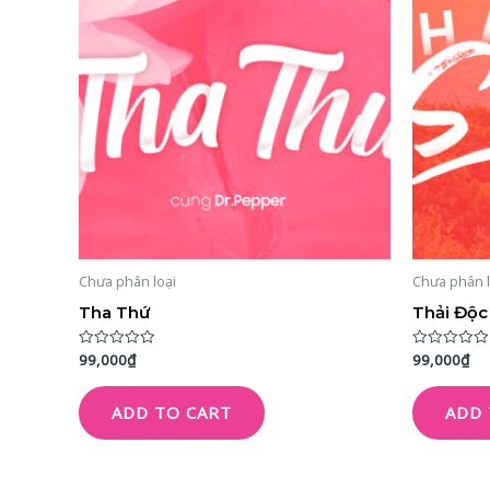
Chưa phân loại
Chưa phân l
Tha Thứ
Thải Độc
99,000
₫
99,000
₫
Rated
Rated
0
0
out
out
of
of
ADD TO CART
ADD 
5
5