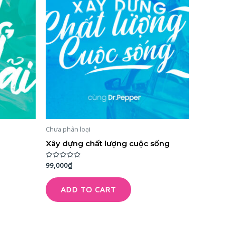
Chưa phân loại
Xây dựng chất lượng cuộc sống
99,000
₫
Rated
0
out
of
ADD TO CART
5