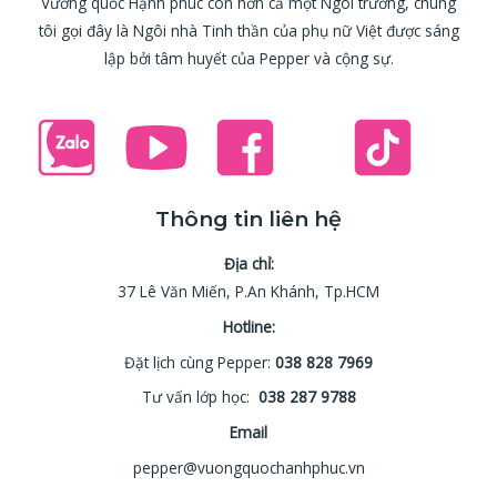
Vương quốc Hạnh phúc còn hơn cả một Ngôi trường, chúng
tôi gọi đây là Ngôi nhà Tinh thần của phụ nữ Việt được sáng
lập bởi tâm huyết của Pepper và cộng sự.
Thông tin liên hệ
Địa chỉ:
37 Lê Văn Miến, P.An Khánh, Tp.HCM
Hotline:
Đặt lịch cùng Pepper:
038 828 7969
Tư vấn lớp học:
038 287 9788
Email
pepper@vuongquochanhphuc.vn