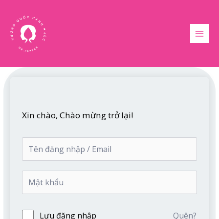
Nhảy
MAI
tới
MEN
nội
dung
Xin chào, Chào mừng trở lại!
Lưu đăng nhập
Quên?