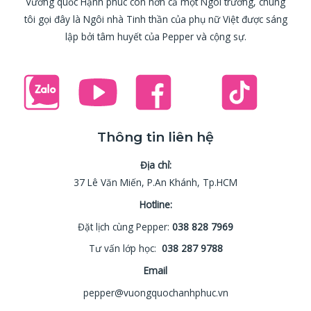
Vương quốc Hạnh phúc còn hơn cả một Ngôi trường, chúng
tôi gọi đây là Ngôi nhà Tinh thần của phụ nữ Việt được sáng
lập bởi tâm huyết của Pepper và cộng sự.
Thông tin liên hệ
Địa chỉ:
37 Lê Văn Miến, P.An Khánh, Tp.HCM
Hotline:
Đặt lịch cùng Pepper:
038 828 7969
Tư vấn lớp học:
038 287 9788
Email
pepper@vuongquochanhphuc.vn