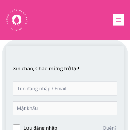
Nhảy
MAI
tới
MEN
nội
dung
Xin chào, Chào mừng trở lại!
Lưu đăng nhập
Quên?