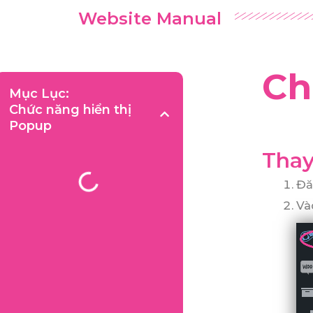
Website Manual
Ch
Mục Lục:
Chức năng hiển thị
Popup
Thay
Đă
V