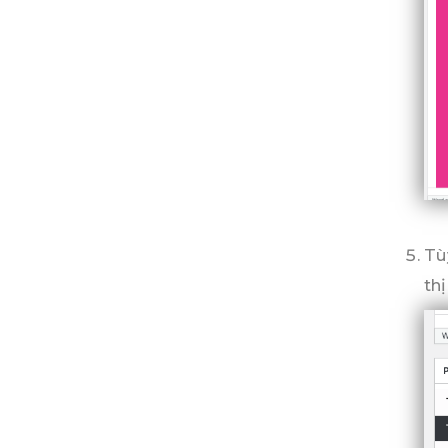
Tù
thị